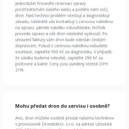
Jednoduše! Proveďte rezervaci opravy
prostřednictvím našeho webu a pošlete nám svůj
dron. Naši technici problém otestují a diagnostikují
závadu, následně vás kontaktují s cenovou nabídkou
na opravu. Jakmile nabídku odsouhlasíte, technik
provede opravu a váš dron následně vyzkouší. Po
uhrazení faktury vám dron bude odeslán českým
dopravcem. Pokud s cenovou nabídkou nebudete
souhlasit, zaplatíte 990 Kč za diagnostiku. V případě,
že zásilku budeme odesílat, zaplatíte 290 Kč za
poštovné a balné. Ceny jsou uvedeny včetně DPH
21%.
Mohu předat dron do servisu i osobně?
Ano, dron můžete osobně předat našemu technikovi
v provozovně Drondoktor, s.r.o. na adrese Litovická