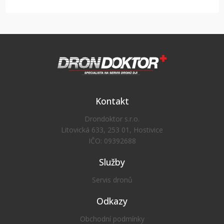
Kontakt
Drondoktor s.r.o.
Litovická 633, 253 01, Hostivice
IČO: 09392688
Služby
Servis dronů
Odkazy
Obchodní podmínky