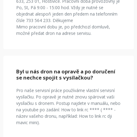
633, 253 01, Hostivice. Pracovní doba provozovny je
Po, St, Pá 9:00 - 15:00 hod. Vždy je nutné se
objednat alespoň jeden den předem na telefonním
čísle 733 564 233. Děkujeme
Mimo pracovní dobu je, po předchozí domluvě,
možné předat dron na adrese servisu.
Byl u nás dron na opravě a po doručení
se nechce spojit s vysílačkou?
Pro naše servisní práce používáme vlastní servisní
vysílačku. Po opravě je nutné znovu spárovat vaši
vysílačku s dronem. Postup najdete v manuálu, nebo
na youtube po zadání: How to link rc **** ( **** -
název vašeho dronu, například: How to link rc dji
mavic mini).